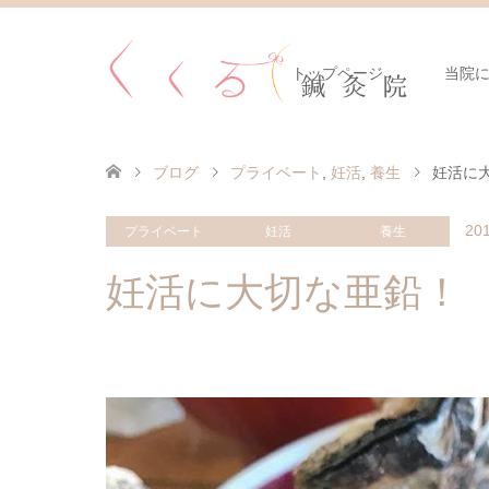
トップページ
当院
ブログ
プライベート
,
妊活
,
養生
妊活に
201
プライベート
妊活
養生
妊活に大切な亜鉛！