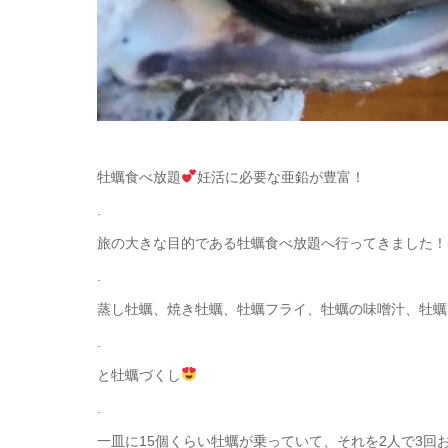
牡蠣食べ放題
妊活に必要な亜鉛が豊富！
.
旅の大きな目的である牡蠣食べ放題へ行ってきました！
.
蒸し牡蠣、焼き牡蠣、牡蠣フライ、牡蠣の味噌汁、牡蠣
.
と牡蠣づくし
.
一皿に15個くらい牡蠣が乗っていて、それを2人で3回