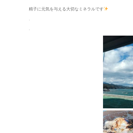
精子に元気を与える大切なミネラルです
.
.