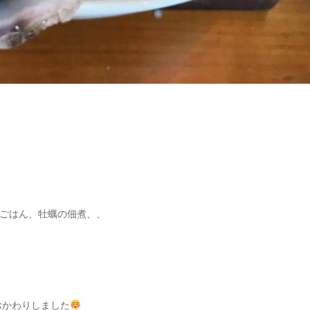
ごはん、牡蠣の佃煮、、
おかわりしました