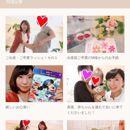
関連記事
ご出産・ご卒業ラッシュ！その１
出産前ご卒業のM様からのお手紙
嬉しいお心遣い
産後、赤ちゃんを連れて会いに来て
くださいました！