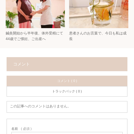
鍼灸開始から半年後、体外受精にて
患者さんのお言葉で、今日も私は成
44歳でご懐妊、ご出産へ
長
コメント
コメント ( 0 )
トラックバック ( 0 )
この記事へのコメントはありません。
名前
( 必須 )