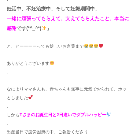
妊活中、不妊治療中、そして妊娠期間中、
一緒に頑張ってもらえて、支えてもらえたこと、本当に
感謝
です(*^_^*)
』
.
と、とーーーーっても嬉しいお言葉まで
.
ありがとうございます
.
.
なによりママさんも、赤ちゃんも無事に元気でおられて、ホッ
としました
.
しかも
Tさまのお誕生日と2日違いでダブルハッピー
.
出産当日で疲労困憊の中、ご報告くださり