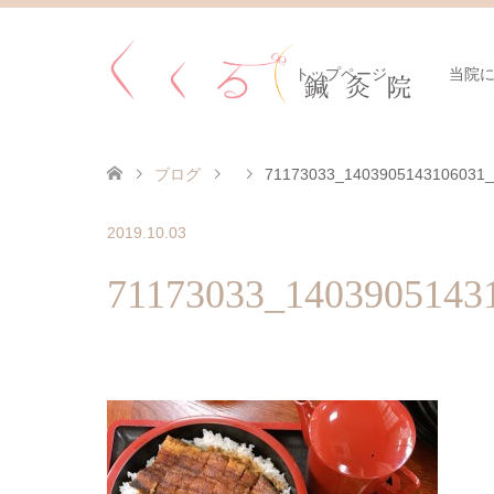
トップページ
当院
ブログ
71173033_1403905143106031_
2019.10.03
71173033_1403905143