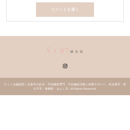
Instagram
©
くくる鍼灸院｜日進市の妊活・不妊鍼灸専門。不妊鍼灸治療と栄養サポート。名古屋市・長
久手市・東郷町・みよし市
. All Rights Reserved.