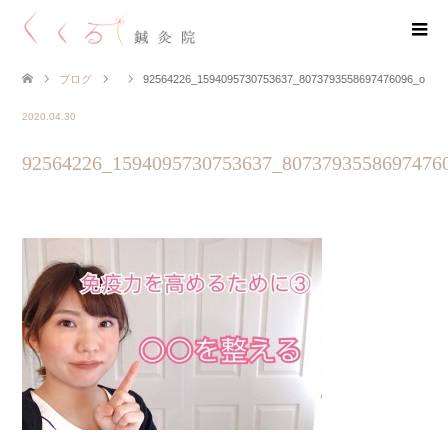
ブログ
92564226_1594095730753637_8073793558697476096_o
2020.04.30
92564226_1594095730753637_8073793558697476