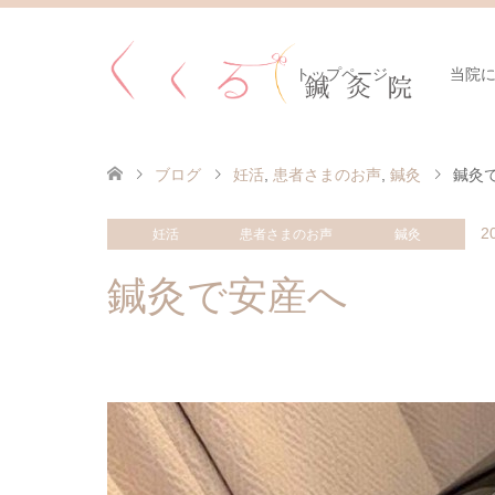
トップページ
当院
ブログ
妊活
,
患者さまのお声
,
鍼灸
鍼灸
2
妊活
患者さまのお声
鍼灸
鍼灸で安産へ