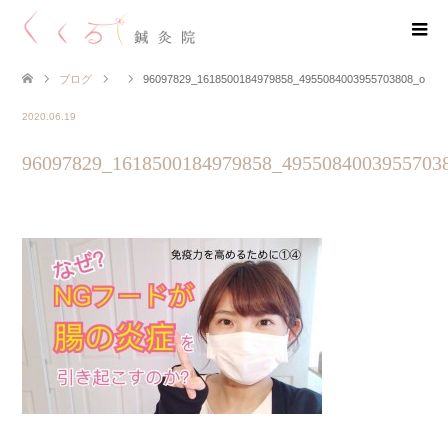
ブログ
96097829_1618500184979858_4955084003955703808_o
2020.06.19
96097829_1618500184979858_4955084003955703