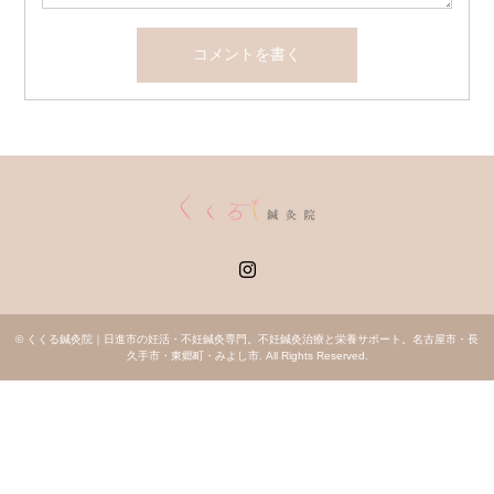
Instagram
©
くくる鍼灸院｜日進市の妊活・不妊鍼灸専門。不妊鍼灸治療と栄養サポート。名古屋市・長
久手市・東郷町・みよし市
. All Rights Reserved.