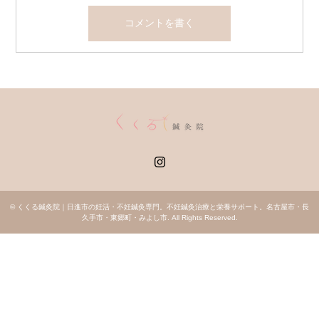
Instagram
©
くくる鍼灸院｜日進市の妊活・不妊鍼灸専門。不妊鍼灸治療と栄養サポート。名古屋市・長
久手市・東郷町・みよし市
. All Rights Reserved.