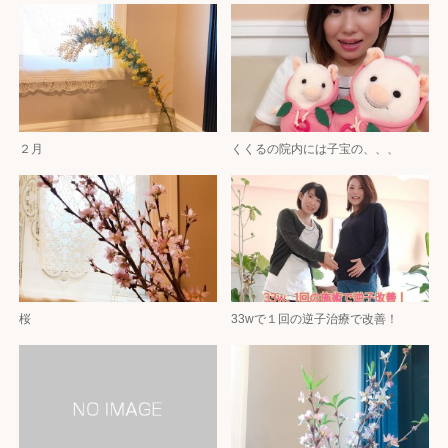
２月
くくるの院内には子宝の、、、
桜
33wで１回の逆子治療で改善！