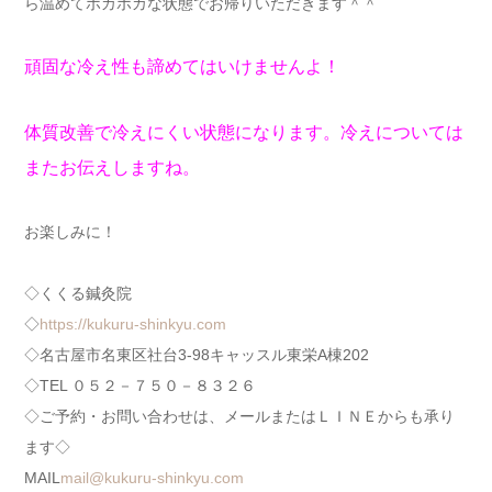
ら温めてポカポカな状態でお帰りいただきます＾＾
頑固な冷え性も諦めてはいけませんよ！
体質改善で冷えにくい状態になります。冷えについては
またお伝えしますね。
お楽しみに！
◇くくる鍼灸院
◇
https://kukuru-shinkyu.com
◇名古屋市名東区社台3-98キャッスル東栄A棟202
◇TEL ０５２－７５０－８３２６
◇ご予約・お問い合わせは、メールまたはＬＩＮＥからも承り
ます◇
MAIL
mail@kukuru-shinkyu.com