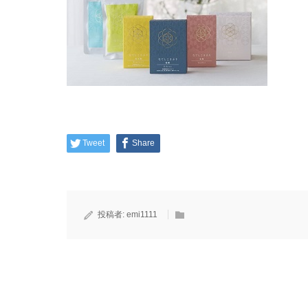
Tweet
Share
投稿者:
emi1111